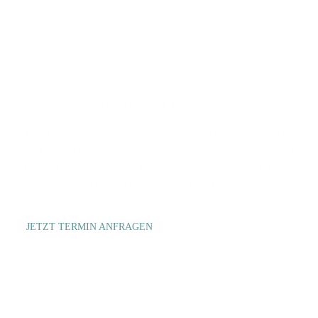
ICH HABE SIE ÜBERZEUGT?
Jetzt Termin sichern!
Ich habe Sie von meiner Ernährungsberatung
und -Therapie überzeugt? Sie haben Fragen zu
meinem Ablauf und meinen Konditionen? Dann
vereinbaren Sie noch heute einen
Beratungstermin!
JETZT TERMIN ANFRAGEN
Ich freue mich auf Ihre Anfrage!