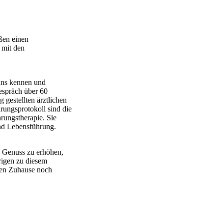
eßen einen
 mit den
uns kennen und
espräch über 60
gestellten ärztlichen
ungsprotokoll sind die
hrungstherapie. Sie
und Lebensführung.
 Genuss zu erhöhen,
rigen zu diesem
onen Zuhause noch